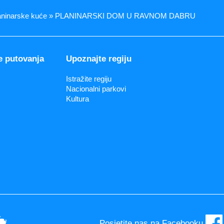
a » Planinarske kuće » PLANINARSKI DOM U RAVNOM DABRU
e putovanja
Upoznajte regiju
Istražite regiju
Nacionalni parkovi
Kultura
Posjetite nas na Facebooku