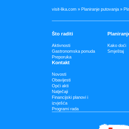
visit-lika.com » Planiranje putovanj
Što raditi
Planiranj
Aktivnosti
Kako doći
Gastronomska ponuda
Smještaj
Preporuka
Kontakt
Novosti
Obavijesti
Opći akti
Natječaji
Financijski planovi i
izvješća
Programi rada