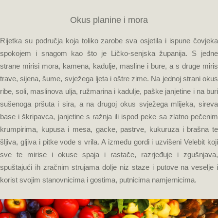
Okus planine i mora
Rijetka su područja koja toliko zarobe sva osjetila i ispune čovjeka
spokojem i snagom kao što je Ličko-senjska županija. S jedne
strane mirisi mora, kamena, kadulje, masline i bure, a s druge miris
trave, sijena, šume, svježega ljeta i oštre zime. Na jednoj strani okus
ribe, soli, maslinova ulja, ružmarina i kadulje, paške janjetine i na buri
sušenoga pršuta i sira, a na drugoj okus svježega mlijeka, sireva
base i škripavca, janjetine s ražnja ili ispod peke sa zlatno pečenim
krumpirima, kupusa i mesa, gacke, pastrve, kukuruza i brašna te
šljiva, gljiva i pitke vode s vrila. A između gordi i uzvišeni Velebit koji
sve te mirise i okuse spaja i rastače, razrjeđuje i zgušnjava,
spuštajući ih zračnim strujama dolje niz staze i putove na veselje i
korist svojim stanovnicima i gostima, putnicima namjernicima.