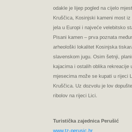
odakle je lijep pogled na cijelo mjest
Kruščica, Kosinjski kameni most iz 
jela u Europi i najveće velebitsko st
Pisani kamen – prva poznata međun
arheološki lokalitet Kosinjska tiskar
slavenskom jugu. Osim šetnji, plani
kajacima i ostalih oblika rekreacije u
mjesecima može se kupati u rijeci Lic
Kruščica. Uz dozvolu je lov dopušte
ribolov na rijeci Lici.
Turistička zajednica Perušić
www.tz-perusic.hr