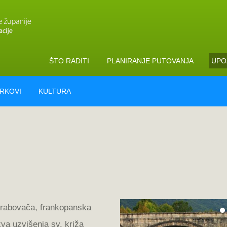
ŠTO RADITI
PLANIRANJE PUTOVANJA
UPO
ARKOVI
KULTURA
Grabovača, frankopanska
kva uzvišenja sv. križa