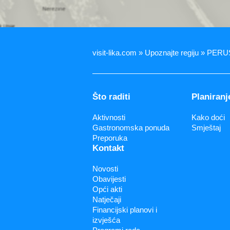
visit-lika.com » Upoznajte regiju » PER
Što raditi
Planiranj
Aktivnosti
Kako doći
Gastronomska ponuda
Smještaj
Preporuka
Kontakt
Novosti
Obavijesti
Opći akti
Natječaji
Financijski planovi i
izvješća