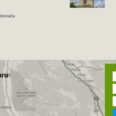
abovača
uru