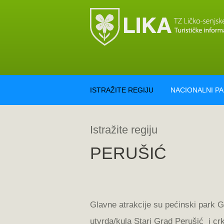
ISTRAŽITE REGIJU
NACIONALNI P
Istražite regiju
PERUŠIĆ
Glavne atrakcije su pećinski park 
utvrda/kula Stari Grad Perušić i cr