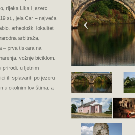
o, rijeka Lika i jezero
‹
19 st., jela Car – najveća
ablo, arheološki lokalitet
arodna arbitraža,
a – prva tiskara na
narenja, vožnje biciklom,
 prirodi, u ljetnim
i ili splavariti po jezeru
n u okolnim lovištima, a