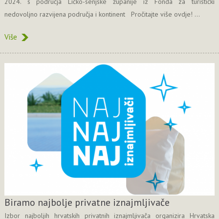
2024. s područja Ličko-senjske županije iz Fonda za turistički
nedovoljno razvijena područja i kontinent Pročitajte više ovdje! ...
Više
Biramo najbolje privatne iznajmljivače
Izbor najboljih hrvatskih privatnih iznajmljivača organizira Hrvatska