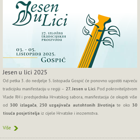
Jesen u lici 2025
Od petka 3. do nedjelje 5. listopada Gospić će ponovno ugostiti najveću
tradicijsku manifestaciju u regiji –
27. Jesen u Lici
. Pod pokroviteljstvom
Vlade RH i predsjednika Hrvatskog sabora, manifestacija će okupiti više
od
300 izlagača
,
250 uzgajivača autohtonih životinja
te oko
30
tisuća posjetitelja
iz cijele Hrvatske i inozemstva.
Više