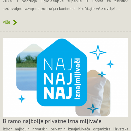
2024. s područja Ličko-senjske županije iz Fonda za turistički
nedovoljno razvijena područja i kontinent Pročitajte više ovdje! ...
Više
Biramo najbolje privatne iznajmljivače
Izbor najboljih hrvatskih privatnih iznajmljivača organizira Hrvatska