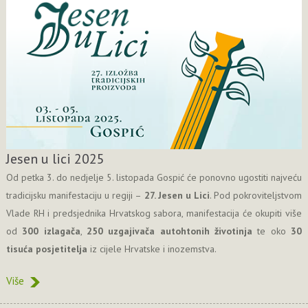
Jesen u lici 2025
Od petka 3. do nedjelje 5. listopada Gospić će ponovno ugostiti najveću
tradicijsku manifestaciju u regiji –
27. Jesen u Lici
. Pod pokroviteljstvom
Vlade RH i predsjednika Hrvatskog sabora, manifestacija će okupiti više
od
300 izlagača
,
250 uzgajivača autohtonih životinja
te oko
30
tisuća posjetitelja
iz cijele Hrvatske i inozemstva.
Više