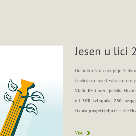
Jesen u lici
Od petka 3. do nedjelje 5. lis
tradicijsku manifestaciju u regi
Vlade RH i predsjednika Hrvats
od
300 izlagača
,
250 uzgaj
tisuća posjetitelja
iz cijele Hr
Više