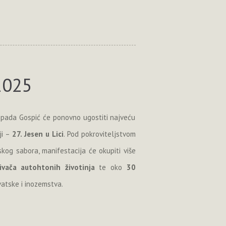
 2025
topada Gospić će ponovno ugostiti najveću
ji –
27. Jesen u Lici
. Pod pokroviteljstvom
kog sabora, manifestacija će okupiti više
ivača autohtonih životinja
te oko
30
vatske i inozemstva.