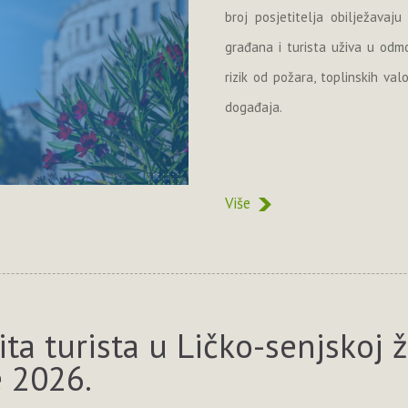
broj posjetitelja obilježavaj
građana i turista uživa u odmo
rizik od požara, toplinskih va
događaja.
Više
ta turista u Ličko-senjskoj 
e 2026.